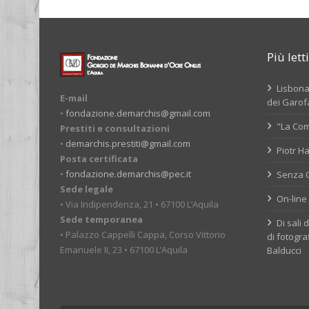
Più letti
Lisbona,
E-mail
dei Garofa
•
fondazione.demarchis@gmail.com
"La Com
Prestiti e consultazioni
•
demarchis.prestiti@gmail.com
Piotr Ha
Posta certificata
•
fondazione.demarchis@pec.it
Senza Co
Sede legale
On-line 
• Via Indipendenza, 21 • 67100 L’Aquila
Sede temporanea
Di sali 
• Palazzo Cappelli Cappa, Corso Vittorio
di fotogra
Emanuele II, 23 • 67100 L’Aquila
Balducci