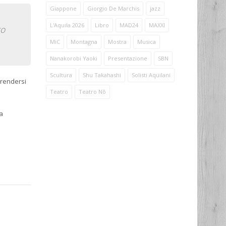
Giappone
Giorgio De Marchis
jazz
L'Aquila 2026
Libro
MAD24
MAXXI
ro
MiC
Montagna
Mostra
Musica
Nanakorobi Yaoki
Presentazione
SBN
Scultura
Shu Takahashi
Solisti Aquilani
Prendersi
Teatro
Teatro Nō
 a