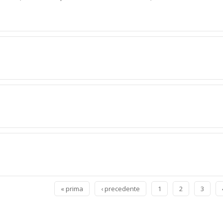
« prima
‹ precedente
1
2
3