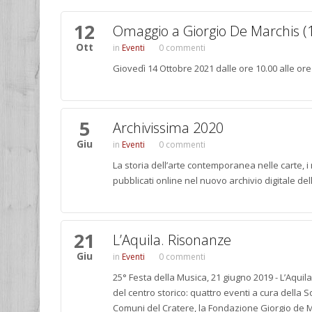
12
Pagine
Omaggio a Giorgio De Marchis (
Ott
Eventi
0 commenti
Giovedì 14 Ottobre 2021 dalle ore 10.00 alle ore 
5
Archivissima 2020
Giu
Eventi
0 commenti
La storia dell’arte contemporanea nelle carte, i
pubblicati online nel nuovo archivio digitale d
21
L’Aquila. Risonanze
Giu
Eventi
0 commenti
25° Festa della Musica, 21 giugno 2019 - L’Aquil
del centro storico: quattro eventi a cura della S
Comuni del Cratere, la Fondazione Giorgio de Mar