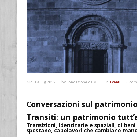
Gio, 18 Lug 2019
by
Fondazione de M...
in
Eventi
0 com
Conversazioni sul patrimonio 
Transiti: un patrimonio tutt
Transizioni, identitarie e spaziali, di ben
spostano, capolavori che cambiano mano