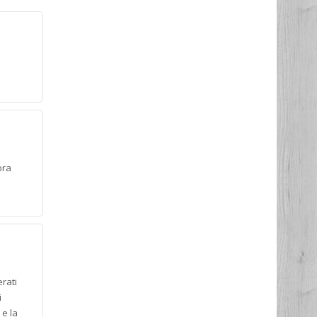
ora
erati
i
 e la