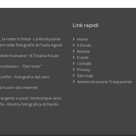
Link rapidi
 la notte è finita! - La Rivoluzione
Home
ni nelle fotografie di Paola Agosti
Il Fondo
Notizie
édie humaine" di Tiziana Fusari
Eventi
Contatti
nzelewicz - "Del resto"
Privacy
Site map
nfini - Fotografia dal vero
Amministrazione Trasparente
il nuovo sito internet
d’argento e pixel. Venticinque anni
fia - Mostra fotografica di Danilo