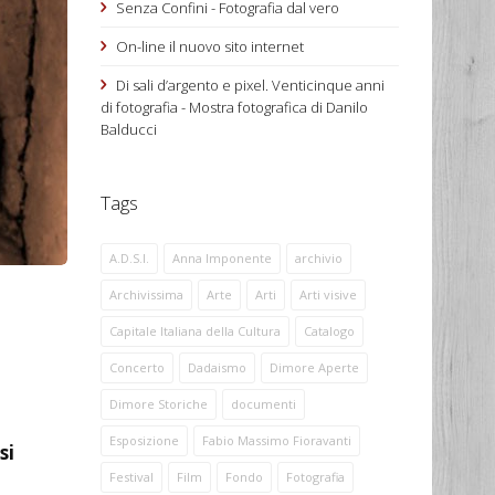
Senza Confini - Fotografia dal vero
On-line il nuovo sito internet
Di sali d’argento e pixel. Venticinque anni
di fotografia - Mostra fotografica di Danilo
Balducci
Tags
A.D.S.I.
Anna Imponente
archivio
Archivissima
Arte
Arti
Arti visive
Capitale Italiana della Cultura
Catalogo
Concerto
Dadaismo
Dimore Aperte
Dimore Storiche
documenti
Esposizione
Fabio Massimo Fioravanti
si
Festival
Film
Fondo
Fotografia