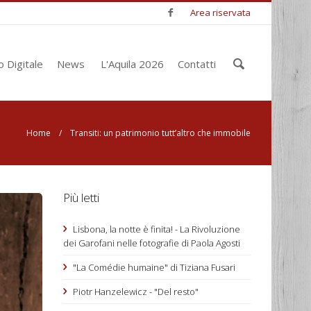
Area riservata
Inserisci
o Digitale
News
L'Aquila 2026
Contatti
le chiavi
di
ricerca
Home
/ Transiti: un patrimonio tutt’altro che immobile
Più letti
Lisbona, la notte è finita! - La Rivoluzione
dei Garofani nelle fotografie di Paola Agosti
"La Comédie humaine" di Tiziana Fusari
Piotr Hanzelewicz - "Del resto"