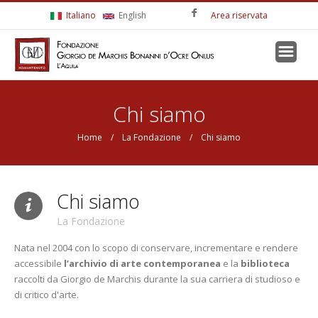
Salta al contenuto principale
Italiano
English
Area riservata
Tu sei qui
Chi siamo
Home
/
La Fondazione
/ Chi siamo
Chi siamo
La Fondazione
Nata nel 2004 con lo scopo di conservare, incrementare e rendere
accessibile
l’archivio di arte contemporanea
e la
biblioteca
raccolti da Giorgio de Marchis durante la sua carriera di studioso e
di critico d'arte.