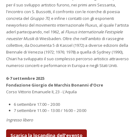
per il suo sviluppo artistico furono, nei primi anni Sessanta,
l'incontro con S. Bussotti, il confronto con le ricerche di poesia
concreta del
Gruppo 70
, e infine i contatti con gli esponenti
newyorkesi del movimento internazionale Fluxus, al quale l'artista
aderì partecipando, nel 1962, al
Fluxus internationale Festspiele
neuester Musik
di Wiesbaden. Oltre che nell'ambito di rassegne
collettive, da Documenta 5 di Kassel (1972) a diverse edizioni della
Biennale di Venezia (1972; 1976; 1978) a quella di Sydney (1990),
Chiari ha sviluppato il suo complesso percorso artistico attraverso
numerosi concerti e peformance in Europa e negli Stati Uniti.
6-7 settembre 2025
Fondazione Giorgio de Marchis Bonanni d’Ocre
Corso Vittorio Emanuele II, 23 - L’Aquila
6 settembre 17.00 – 20:00
7 settembre 11.00 – 13:00 / 16:00 – 20:00
Ingresso libero
Scarica la locandina dell'evento