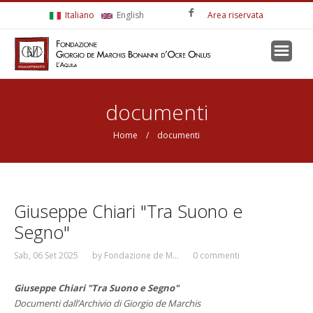
Salta al contenuto principale
Italiano
English
Area riservata
Tu sei qui
documenti
Home
/ documenti
Giuseppe Chiari "Tra Suono e
Segno"
Sab, 06 Set 2025
by
Fondazione de M...
0 commenti
Giuseppe Chiari "Tra Suono e Segno"
Documenti dall’Archivio di Giorgio de Marchis