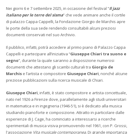
Nei giorni 6 e 7 settembre 2025, in occasione del festival “
Il jazz
italiano per le terre del sisma
” che vede animare anche il cortile
di palazzo Cappa Cappelli, la Fondazione Giorgio de Marchis apre
le porte della sua sede rendendo consultabili alcuni preziosi
documenti conservati nel suo Archivio.
Il pubblico, infatti, potrà accedere al primo piano di Palazzo Cappa
Cappelli e partecipare all’iniziativa “
Giuseppe Chiari tra suono e
segno
”, durante la quale saranno a disposizione numerosi
documenti che attestano gli scambi culturali tra
Giorgio de
Marchis
e l’artista e compositore
Giuseppe Chiari
, nonché alcune
preziose pubblicazioni sulla ricerca musicale di Chiari.
Giuseppe Chiari
, infatti, è stato compositore e artista concettuale,
nato nel 1926 a Firenze dove, parallelamente agli studi universitari
in matematica e in ingegneria (1946-51), si è dedicato alla musica
studiando pianoforte e composizione. Attratto in particolare dalle
esperienze di J. Cage, ha cominciato a interessarsi a ricerche
sperimentali di musica visiva promuovendo nel 1961, con P. Grossi,
l'associazione
Vita musicale contemporanea
. Di grande importanza