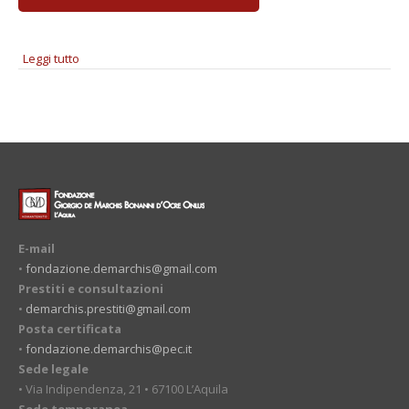
Leggi tutto
su Giuseppe Chiari "Tra Suono e Segno"
E-mail
•
fondazione.demarchis@gmail.com
Prestiti e consultazioni
•
demarchis.prestiti@gmail.com
Posta certificata
•
fondazione.demarchis@pec.it
Sede legale
• Via Indipendenza, 21 • 67100 L’Aquila