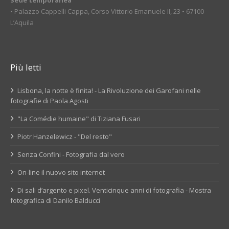
Sede temporanea
• Palazzo Cappelli Cappa, Corso Vittorio Emanuele II, 23 • 67100
L’Aquila
Più letti
Lisbona, la notte è finita! - La Rivoluzione dei Garofani nelle
fotografie di Paola Agosti
"La Comédie humaine" di Tiziana Fusari
Piotr Hanzelewicz - "Del resto"
Senza Confini - Fotografia dal vero
On-line il nuovo sito internet
Di sali d’argento e pixel. Venticinque anni di fotografia - Mostra
fotografica di Danilo Balducci