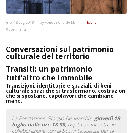
Gio, 18 Lug 2019
by
Fondazione de M...
in
Eventi
0 commenti
Conversazioni sul patrimonio
culturale del territorio
Transiti: un patrimonio
tutt’altro che immobile
Transizioni, identitarie e spaziali, di beni
culturali: spazi che si trasformano, costruzioni
che si spostano, capolavori che cambiano
mano.
La Fondazione Giorgio De Marchis,
giovedì 18
luglio dalle ore 18:30
, ospita un incontro in
collaborazione con la Soprintendenza per la