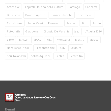
Arti visive
Capitale Italiana della Cultura
Catalogo
Concerto
Dadaismo
Dimore Aperte
Dimore Storiche
documenti
Esposizione
Fabio Massimo Fioravanti
Festival
Film
Fondo
Fotografia
Giappone
Giorgio De Marchis
jazz
L'Aquila 2026
Libro
MAD24
MAXXI
MiC
Montagna
Mostra
Musica
Nanakorobi Yaoki
Presentazione
SBN
Scultura
Shu Takahashi
Solisti Aquilani
Teatro
Teatro Nō
E-mail