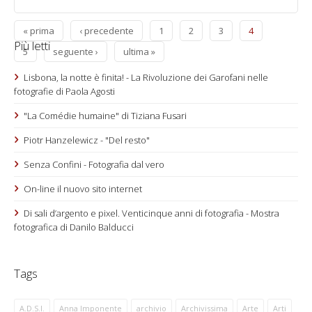
« prima
‹ precedente
1
2
3
4
Più letti
5
seguente ›
ultima »
Lisbona, la notte è finita! - La Rivoluzione dei Garofani nelle
fotografie di Paola Agosti
"La Comédie humaine" di Tiziana Fusari
Piotr Hanzelewicz - "Del resto"
Senza Confini - Fotografia dal vero
On-line il nuovo sito internet
Di sali d’argento e pixel. Venticinque anni di fotografia - Mostra
fotografica di Danilo Balducci
Tags
A.D.S.I.
Anna Imponente
archivio
Archivissima
Arte
Arti