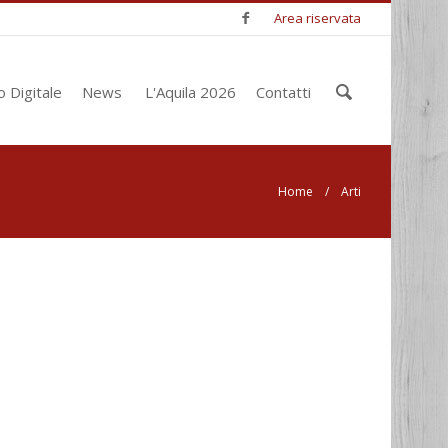
Area riservata
Inserisci
o Digitale
News
L'Aquila 2026
Contatti
le chiavi
di
ricerca
Home
/ Arti