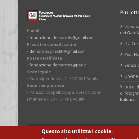
Più letti
Lisbona,
E-mail
dei Garofa
•
fondazione.demarchis@gmail.com
"La Com
Prestiti e consultazioni
•
demarchis.prestiti@gmail.com
Piotr Ha
Posta certificata
•
fondazione.demarchis@pec.it
Senza Co
Sede legale
On-line 
• Via Indipendenza, 21 • 67100 L’Aquila
Sede temporanea
Di sali 
• Palazzo Cappelli Cappa, Corso Vittorio
di fotogra
Emanuele II, 23 • 67100 L’Aquila
Balducci
© Fondazione Giorgio De Marchis Onlus
Questo sito utilizza i cookie.