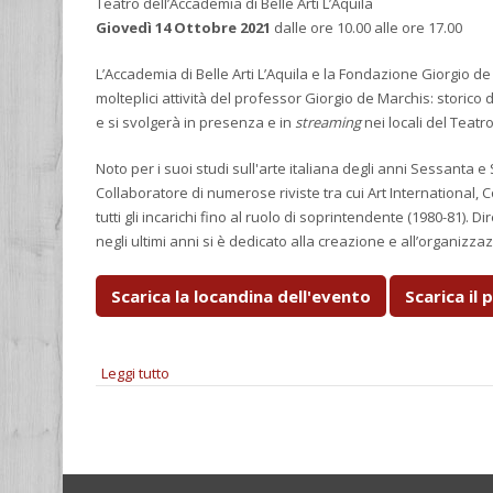
Teatro dell’Accademia di Belle Arti L’Aquila
Giovedì 14 Ottobre 2021
dalle ore 10.00 alle ore 17.00
L’Accademia di Belle Arti L’Aquila e la Fondazione Giorgio d
molteplici attività del professor Giorgio de Marchis: storico 
e si svolgerà in presenza e in
streaming
nei locali del Teatro
Noto per i suoi studi sull'arte italiana degli anni Sessanta e
Collaboratore di numerose riviste tra cui Art International, 
tutti gli incarichi fino al ruolo di soprintendente (1980-81). Di
negli ultimi anni si è dedicato alla creazione e all’organizza
Scarica la locandina dell'evento
Scarica il
Leggi tutto
su Omaggio a Giorgio De Marchis (1930-2009)