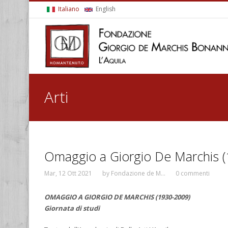
Salta al contenuto principale
Italiano
English
Tu sei qui
Arti
Omaggio a Giorgio De Marchis 
Mar, 12 Ott 2021
by
Fondazione de M...
0 commenti
OMAGGIO A GIORGIO DE MARCHIS (1930-2009)
Giornata di studi