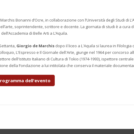
e Marchis Bonanni d’Ocre, in collaborazione con l’Università degli Studi di 
dell’arte, soprintendente, scrittore e docente. La giornata di studi è a cura 
 dell’Accademia di Belle Arti a L’Aquila.
 Settanta,
Giorgio de Marchis
dopo il liceo a L'Aquila si laurea in Filologi
Colloquio, L'Espresso e Il Giornale dell'Arte, giunge nel 1964 per concorso a
rettore dell'Istituto Italiano di Cultura di Tokio (1974-1993), ispettore centrale
zione della Fondazione a lui intitolata che conserva il materiale documentari
 programma dell'evento