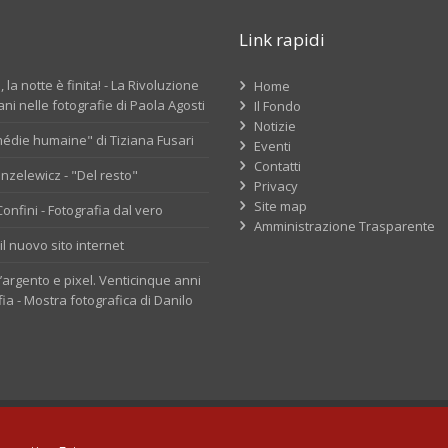
Link rapidi
 la notte è finita! - La Rivoluzione
Home
ni nelle fotografie di Paola Agosti
Il Fondo
Notizie
édie humaine" di Tiziana Fusari
Eventi
Contatti
nzelewicz - "Del resto"
Privacy
Site map
nfini - Fotografia dal vero
Amministrazione Trasparente
il nuovo sito internet
d’argento e pixel. Venticinque anni
fia - Mostra fotografica di Danilo