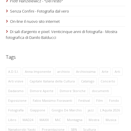
Piotr Hanzelewicz - "Del resto"
Senza Confini - Fotografia dal vero
On-line il nuovo sito internet
Di sali d’argento e pixel. Venticinque anni di fotografia - Mostra
fotografica di Danilo Balducci
Tags
A.D.S.I.
Anna Imponente
archivio
Archivissima
Arte
Arti
Arti visive
Capitale Italiana della Cultura
Catalogo
Concerto
Dadaismo
Dimore Aperte
Dimore Storiche
documenti
Esposizione
Fabio Massimo Fioravanti
Festival
Film
Fondo
Fotografia
Giappone
Giorgio De Marchis
jazz
L'Aquila 2026
Libro
MAD24
MAXXI
MiC
Montagna
Mostra
Musica
Nanakorobi Yaoki
Presentazione
SBN
Scultura