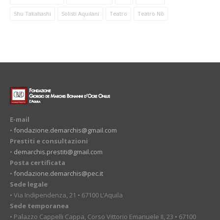
Shu Takahashi
Solisti Aquilani
Teatro
Teatro Nō
E-mail
•
fondazione.demarchis@gmail.com
Prestiti e consultazioni
•
demarchis.prestiti@gmail.com
Posta certificata
•
fondazione.demarchis@pec.it
Sede legale
• Via Indipendenza, 21 • 67100 L’Aquila
Sede temporanea
• Palazzo Cappelli Cappa, Corso Vittorio Emanuele II, 23 • 67100