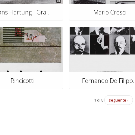
ns Hartung - Gra...
Mario Cresci
Rincicotti
Fernando De Filipp..
1 di 8
seguente ›