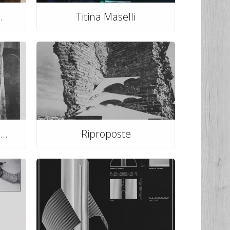
.
Titina Maselli
..
Riproposte