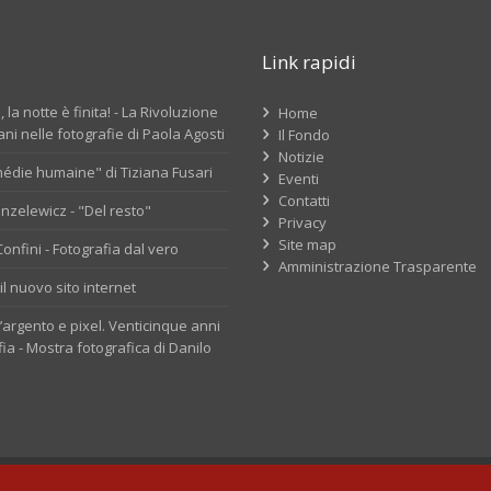
Link rapidi
 la notte è finita! - La Rivoluzione
Home
ni nelle fotografie di Paola Agosti
Il Fondo
Notizie
édie humaine" di Tiziana Fusari
Eventi
Contatti
nzelewicz - "Del resto"
Privacy
Site map
nfini - Fotografia dal vero
Amministrazione Trasparente
il nuovo sito internet
d’argento e pixel. Venticinque anni
fia - Mostra fotografica di Danilo