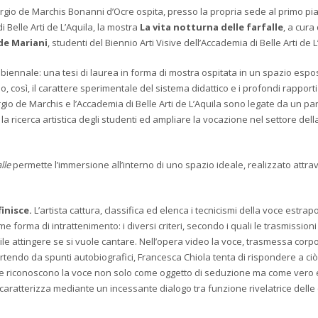
rgio de Marchis Bonanni d’Ocre ospita, presso la propria sede al primo pi
 Belle Arti de L’Aquila, la mostra
La vita notturna delle farfalle
, a cura 
de Mariani
, studenti del Biennio Arti Visive dell’Accademia di Belle Arti de L
iennale: una tesi di laurea in forma di mostra ospitata in un spazio espos
così, il carattere sperimentale del sistema didattico e i profondi rapporti t
Giorgio de Marchis e l’Accademia di Belle Arti de L’Aquila sono legate da un pa
a ricerca artistica degli studenti ed ampliare la vocazione nel settore dell
lle
permette l’immersione all’interno di uno spazio ideale, realizzato attr
inisce.
L’artista cattura, classifica ed elenca i tecnicismi della voce estrapo
me forma di intrattenimento: i diversi criteri, secondo i quali le trasmissio
bile attingere se si vuole cantare. Nell’opera video la voce, trasmessa cor
artendo da spunti autobiografici, Francesca Chiola tenta di rispondere a ciò
che riconoscono la voce non solo come oggetto di seduzione ma come vero 
 caratterizza mediante un incessante dialogo tra funzione rivelatrice delle 