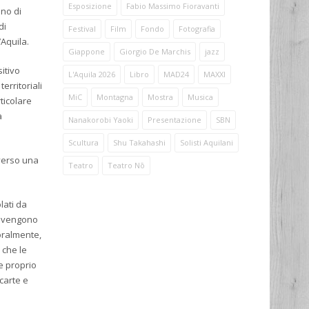
Esposizione
Fabio Massimo Fioravanti
ano di
di
Festival
Film
Fondo
Fotografia
’Aquila.
Giappone
Giorgio De Marchis
jazz
itivo
L'Aquila 2026
Libro
MAD24
MAXXI
erritoriali
MiC
Montagna
Mostra
Musica
rticolare
a
Nanakorobi Yaoki
Presentazione
SBN
Scultura
Shu Takahashi
Solisti Aquilani
averso una
Teatro
Teatro Nō
lati da
ni vengono
poralmente,
 che le
e proprio
carte e