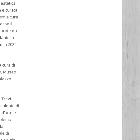
estetica.
a e curata
ord a cura
esso il
curate da
lante in
uila 2024.
a cura di
ro, Museo
alazzo
l Trevi
nsulente di
 d’arte e
oblema
da
ale di
 L’Aquila