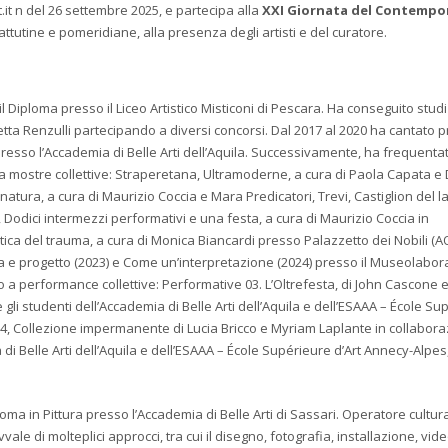
t n del 26 settembre 2025, e partecipa alla
XXI Giornata del Contemp
tutine e pomeridiane, alla presenza degli artisti e del curatore.
 Diploma presso il Liceo Artistico Misticoni di Pescara. Ha conseguito studi
etta Renzulli partecipando a diversi concorsi. Dal 2017 al 2020 ha cantato p
presso l’Accademia di Belle Arti dell’Aquila. Successivamente, ha frequentat
a mostre collettive: Straperetana, Ultramoderne, a cura di Paola Capata e 
tura, a cura di Maurizio Coccia e Mara Predicatori, Trevi, Castiglion del l
odici intermezzi performativi e una festa, a cura di Maurizio Coccia in
ica del trauma, a cura di Monica Biancardi presso Palazzetto dei Nobili (AQ
a e progetto (2023) e Come un’interpretazione (2024) presso il Museolabor
o a performance collettive: Performative 03. L’Oltrefesta, di John Cascone 
gli studenti dell’Accademia di Belle Arti dell’Aquila e dell’ESAAA – École Su
 04, Collezione impermanente di Lucia Bricco e Myriam Laplante in collabor
 di Belle Arti dell’Aquila e dell’ESAAA – École Supérieure d’Art Annecy-Alpe
ploma in Pittura presso l’Accademia di Belle Arti di Sassari. Operatore cultu
vale di molteplici approcci, tra cui il disegno, fotografia, installazione, vide