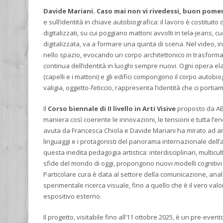
Davide Mariani. Caso mai non vi rivedessi, buon pom
e sull’identità in chiave autobiografica: il lavoro è costitui
digitalizzati, su cui poggiano mattoni avvolti in tela-jeans, c
digitalizzata, va a formare una quinta di scena. Nel video, in
nello spazio, evocando un corpo architettonico in trasformaz
continua dell’identità in luoghi sempre nuovi. Ogni opera e
(capelli e i mattoni) e gli edifici compongono il corpo autobio
valigia, oggetto-feticcio, rappresenta l’identità che ci portia
Il
Corso biennale di II livello in Arti Visive
proposto da ABA
maniera così coerente le innovazioni, le tensioni e tutta l’e
avuta da Francesca Chiola e Davide Mariani ha mirato ad arric
linguaggi e i protagonisti del panorama internazionale dell’ar
questa inedita pedagogia artistica: interdisciplinari, multic
sfide del mondo di oggi, propongono nuovi modelli cognitivi m
Particolare cura è data al settore della comunicazione, analo
sperimentale ricerca visuale, fino a quello che è il vero val
espositivo esterno.
Il progetto, visitabile fino all’11 ottobre 2025, è un pre-even