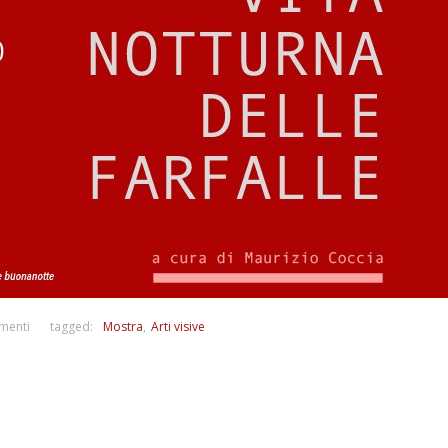
menti
tagged:
Mostra
Arti visive