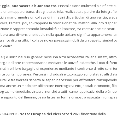
eriggio, buonasera e buonanotte.
L’installazione multimediale riflette su
to da una mappa urbana, disegnata su tela, realizzata a partire da fotografie 
uciti a mano, mentre un collage di immagini di particolari di una valigia, a su
vece, l’artista, poi, sovrappone la “vestizione” dei mattoni alla loro dispos
ione e rappresentando l’instabilità dell’abitare, tra costruzione e ricostr
labora una dimensione ideale nella quale abitare significa appartenere: l
grafico di una città; il collage ricrea paesaggi mobili da un oggetto simbolico
mo dietro.
Q è unico nel suo genere: nessuna altra accademia italiana, infatti, affro
nergia dell’arte contemporanea mediante le attività didattiche. Il tipo di fo
chire il loro bagaglio di esperienze mediante il confronto diretto con i tem
te contemporanea. Percorsi individuali e tutoraggio sono stati i tratti distin
ulturali e trasversali rispetto ai saperi necessari per affrontare consapevol
a anche un modo per affrontare interrogativi etici, sociali, economici, filos
gica, multimediale, virtuale, nonché a tutti i campi applicativi della più nu
ore aggiunto del Biennio, ossia la tesi in forma di mostra ospitata in un spa
to
SHARPER - Notte Europea dei Ricercatori 2025
finanziato dalla