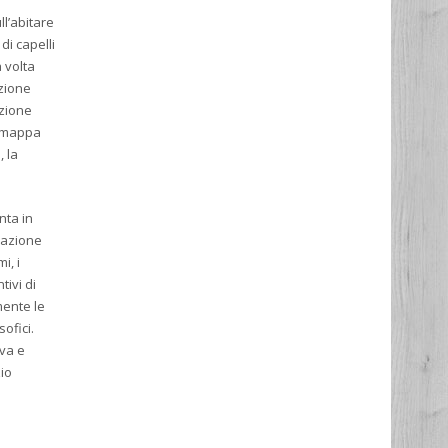
ll’abitare
di capelli
a volta
izione
uzione
a mappa
, la
nta in
rmazione
i, i
tivi di
mente le
ofici.
ova e
zio