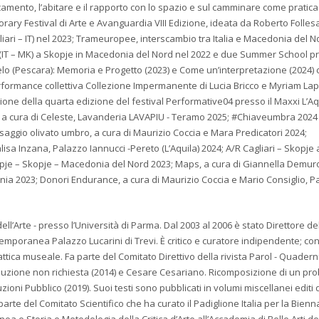
camento, l’abitare e il rapporto con lo spazio e sul camminare come pratica 
orary Festival di Arte e Avanguardia VIII Edizione, ideata da Roberto Folles
iari – IT) nel 2023; Trameuropee, interscambio tra Italia e Macedonia del N
I (IT – MK) a Skopje in Macedonia del Nord nel 2022 e due Summer School pr
lo (Pescara): Memoria e Progetto (2023) e Come un’interpretazione (2024) 
rformance collettiva Collezione Impermanente di Lucia Bricco e Myriam Lap
one della quarta edizione del festival Performative04 presso il Maxxi L’Aq
i, a cura di Celeste, Lavanderia LAVAPIU - Teramo 2025; #Chiaveumbra 2024
saggio olivato umbro, a cura di Maurizio Coccia e Mara Predicatori 2024;
a Inzana, Palazzo Iannucci -Pereto (L’Aquila) 2024; A/R Cagliari – Skopje 
pje – Skopje – Macedonia del Nord 2023; Maps, a cura di Giannella Demu
ia 2023; Donori Endurance, a cura di Maurizio Coccia e Mario Consiglio, P
ell’Arte - presso l’Università di Parma. Dal 2003 al 2006 è stato Direttore de
emporanea Palazzo Lucarini di Trevi. È critico e curatore indipendente; co
dattica museale. Fa parte del Comitato Direttivo della rivista Parol - Quaderni
oluzione non richiesta (2014) e Cesare Cesariano. Ricomposizione di un pr
tituzioni Pubblico (2019). Suoi testi sono pubblicati in volumi miscellanei editi 
arte del Comitato Scientifico che ha curato il Padiglione Italia per la Bienn
a e Storia e Metodologia della Critica d’Arte all’Accademia di Belle Arti de