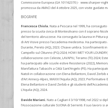
Commissione Europea (GA 101162370 ) - www.sharper-night.i
promossa da AMACI del 4 ottobre 2025, con visite guidate mat
BIOGRAFIE
Francesca Chiola.
Nata a Pescara nel 1999, ha conseguito il
presso la scuola civica di Montesilvano con il soprano Nicol
del territorio abruzzese. Ha conseguito la laurea in Pittura 
di Arti Visive presso l’accademia medesima. Ha partecipato 
Durante, Pereto (AQ), 2023; Chiave umbra. Sconfinamenti in na
Campello sul Clitunno (PG) 2024; HOW I MET YOUR LOUNDRY, D
collaborazione con Celeste, LAVAPIU, Teramo (TE) 2024; Estet
ha partecipato alle scuole estive Resistenze (2022), Memori
Manifattura Tabacchi a Città Sant’Angelo (PE). Ha partecipat
Natoli in collaborazione con Elena Bellantoni, David Zerbib e 
d’Art Annecy-Alpes, MAXXI l’Aquila (AQ), 2023; Performative
Elena Bellantoni e David Zerbib e gli studenti dell’Accademia
L’Aquila (AQ), 2024.
Davide Mariani.
Nato a Cagliari il 3/10/1998, nel 2022 si di
l’Associazione culturale SUONA di Serrenti. Il suo lavoro si av