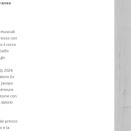
oraneo
 musicali
resso cori
o il corso
Delfo
ago,
), 2024;
atorio Ex
e Jacopo
périeure
azione con
s, MAXXI
rale presso
o e la