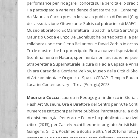
performance per indagare i concetti sulla perdita e lo sradi
Ha partecipato a varie residenze d’artista tra cui il Contemp
da Maurizio Coccia presso lo spazio pubblico di Donori (Cagl
dell’associazione Ottovolante Sulcis col patrocinio di MAEC
Museolaboratorio Ex Manifattura Tabacchi a Città Sant’Ange
Maurizio Coccia e Enzo De Leonibus; ha partecipato alla pe
collaborazione con Elena Bellantoni e David Zerbib in occasi
Tra le mostre che ha partecipato: Fino a nuove disposizion
Sconfinamenti in Natura, sperimentazioni artistiche nel pae
Straperetana Supernaturale, a cura di Paola Capata e Annalis
Chiara Caredda e Gordana Velkov, Museo della Città di Sko
di Arte ambientale Organica - Spazio CEDAP - Tempio Pausan
Lucarini Contemporary – Trevi (Perugia) 2023.
Maurizio Coccia.
Laurea in Pedagogia - indirizzo in Storia d
Flash Art Museum. Ora è Direttore del Centro per l’Arte Cont
numerose istituzioni per l’arte pubblica, l’architettura, la di
di epistemologia. Per Aracne Editore ha pubblicato Una riv
critico (2015), per Castelvecchi Il leone imbrigliato. Artisti Is
Gangemi, Gli Ori, Postmedia Books e altri. Nel 2016 ha fatto p
Architettura a Venezia. Insegna Storia dell’Arte Contemporane