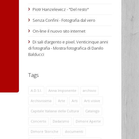
Piotr Hanzelewicz - "Del resto"
Senza Confini - Fotografia dal vero
On-line il nuovo sito internet
Di sali d’argento e pixel. Venticinque anni
di fotografia - Mostra fotografica di Danilo
Balducci
Tags
A.D.S.I.
Anna Imponente
archivio
Archivissima
Arte
Arti
Arti visive
Capitale Italiana della Cultura
Catalogo
Concerto
Dadaismo
Dimore Aperte
Dimore Storiche
documenti