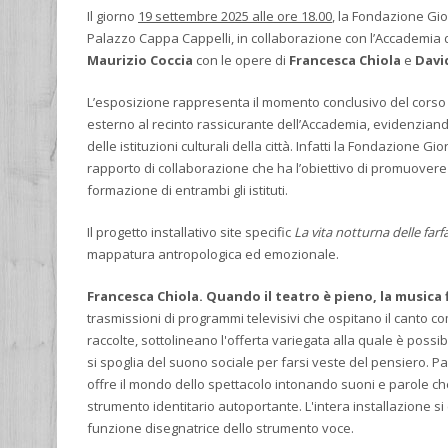
Il giorno
19 settembre 2025 alle ore 18.00
, la Fondazione Gio
Palazzo Cappa Cappelli, in collaborazione con l’Accademia di
Maurizio Coccia
con le opere di
Francesca Chiola
e
Davi
L’esposizione rappresenta il momento conclusivo del corso b
esterno al recinto rassicurante dell’Accademia, evidenziando, 
delle istituzioni culturali della città. Infatti la Fondazione 
rapporto di collaborazione che ha l’obiettivo di promuovere l
formazione di entrambi gli istituti.
Il progetto installativo site specific
La vita notturna delle farfa
mappatura antropologica ed emozionale.
Francesca Chiola. Quando il teatro è pieno, la musica f
trasmissioni di programmi televisivi che ospitano il canto co
raccolte, sottolineano l'offerta variegata alla quale è possi
si spoglia del suono sociale per farsi veste del pensiero. P
offre il mondo dello spettacolo intonando suoni e parole 
strumento identitario autoportante. L'intera installazione si
funzione disegnatrice dello strumento voce.