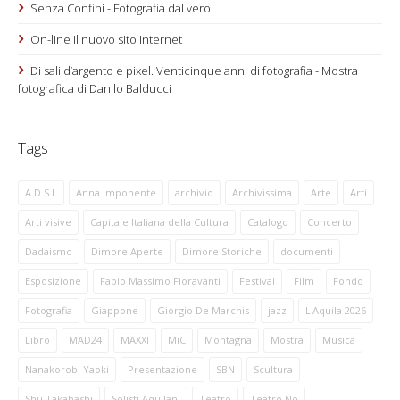
Senza Confini - Fotografia dal vero
On-line il nuovo sito internet
Di sali d’argento e pixel. Venticinque anni di fotografia - Mostra
fotografica di Danilo Balducci
Tags
A.D.S.I.
Anna Imponente
archivio
Archivissima
Arte
Arti
Arti visive
Capitale Italiana della Cultura
Catalogo
Concerto
Dadaismo
Dimore Aperte
Dimore Storiche
documenti
Esposizione
Fabio Massimo Fioravanti
Festival
Film
Fondo
Fotografia
Giappone
Giorgio De Marchis
jazz
L'Aquila 2026
Libro
MAD24
MAXXI
MiC
Montagna
Mostra
Musica
Nanakorobi Yaoki
Presentazione
SBN
Scultura
Shu Takahashi
Solisti Aquilani
Teatro
Teatro Nō