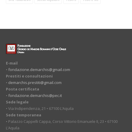
E-mail
•
fondazione.demarchis@gmail.com
Prestiti e consultazioni
•
demarchis.prestiti@gmail.com
Posta certificata
•
fondazione.demarchis@pec.it
Sede legale
• Via Indipendenza, 21 • 67100 L’Aquila
Sede temporanea
• Palazzo Cappelli Cappa, Corso Vittorio Emanuele II, 23 • 67100
L’Aquila