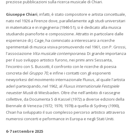
preziose pubblicazioni sulla ricerca musicale di Chiari.
Giuseppe Chiari
, infatti, è stato compositore e artista concettuale,
nato nel 1926 a Firenze dove, parallelamente agli studi universitari
in matematica e in ingegneria (1946-51), si è dedicato alla musica
studiando pianoforte e composizione. Attratto in particolare dalle
esperienze di J. Cage, ha cominciato a interessarsi a ricerche
sperimentali di musica visiva promuovendo nel 1961, con P. Grossi,
l'associazione
Vita musicale contemporanea
. Di grande importanza
per il suo sviluppo artistico furono, nei primi anni Sessanta,
l'incontro con S. Bussotti, il confronto con le ricerche di poesia
concreta del
Gruppo 70
, e infine i contatti con gli esponenti
newyorkesi del movimento internazionale Fluxus, al quale l'artista
aderì partecipando, nel 1962, al
Fluxus internationale Festspiele
neuester Musik
di Wiesbaden. Oltre che nell'ambito di rassegne
collettive, da Documenta 5 di Kassel (1972) a diverse edizioni della
Biennale di Venezia (1972; 1976; 1978) a quella di Sydney (1990),
Chiari ha sviluppato il suo complesso percorso artistico attraverso
numerosi concerti e peformance in Europa e negli Stati Uniti.
6-7 settembre 2025