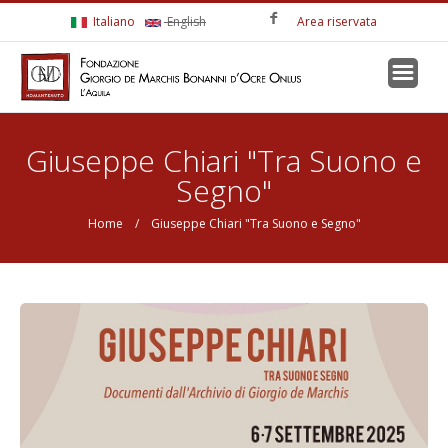
Salta al contenuto principale
Italiano
English
Area riservata
Tu sei qui
Giuseppe Chiari "Tra Suono e
Segno"
Home
/ Giuseppe Chiari "Tra Suono e Segno"