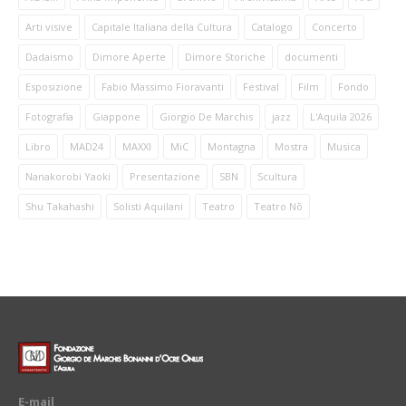
Arti visive
Capitale Italiana della Cultura
Catalogo
Concerto
Dadaismo
Dimore Aperte
Dimore Storiche
documenti
Esposizione
Fabio Massimo Fioravanti
Festival
Film
Fondo
Fotografia
Giappone
Giorgio De Marchis
jazz
L'Aquila 2026
Libro
MAD24
MAXXI
MiC
Montagna
Mostra
Musica
Nanakorobi Yaoki
Presentazione
SBN
Scultura
Shu Takahashi
Solisti Aquilani
Teatro
Teatro Nō
E-mail