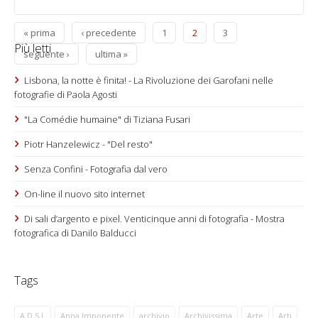
« prima
‹ precedente
1
2
3
Più letti
seguente ›
ultima »
Lisbona, la notte è finita! - La Rivoluzione dei Garofani nelle
fotografie di Paola Agosti
"La Comédie humaine" di Tiziana Fusari
Piotr Hanzelewicz - "Del resto"
Senza Confini - Fotografia dal vero
On-line il nuovo sito internet
Di sali d’argento e pixel. Venticinque anni di fotografia - Mostra
fotografica di Danilo Balducci
Tags
A.D.S.I.
Anna Imponente
archivio
Archivissima
Arte
Arti