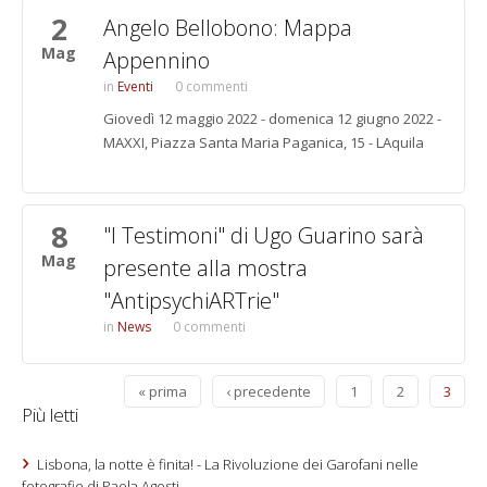
2
Angelo Bellobono: Mappa
Mag
Appennino
Eventi
0 commenti
Giovedì 12 maggio 2022 - domenica 12 giugno 2022 -
MAXXI, Piazza Santa Maria Paganica, 15 - LAquila
8
"I Testimoni" di Ugo Guarino sarà
Mag
presente alla mostra
"AntipsychiARTrie"
News
0 commenti
« prima
‹ precedente
1
2
3
Più letti
Lisbona, la notte è finita! - La Rivoluzione dei Garofani nelle
fotografie di Paola Agosti