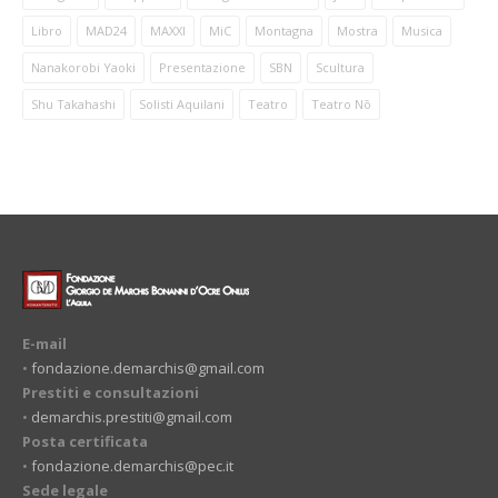
Libro
MAD24
MAXXI
MiC
Montagna
Mostra
Musica
Nanakorobi Yaoki
Presentazione
SBN
Scultura
Shu Takahashi
Solisti Aquilani
Teatro
Teatro Nō
E-mail
•
fondazione.demarchis@gmail.com
Prestiti e consultazioni
•
demarchis.prestiti@gmail.com
Posta certificata
•
fondazione.demarchis@pec.it
Sede legale