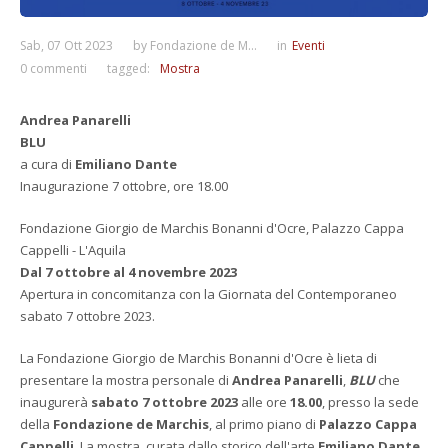
Sab, 07 Ott 2023
by
Fondazione de M...
in
Eventi
0 commenti
tagged:
Mostra
Andrea Panarelli
BLU
a cura di
Emiliano Dante
Inaugurazione 7 ottobre, ore 18.00
Fondazione Giorgio de Marchis Bonanni d'Ocre, Palazzo Cappa
Cappelli - L'Aquila
Dal 7 ottobre al 4 novembre 2023
Apertura in concomitanza con la Giornata del Contemporaneo
sabato 7 ottobre 2023.
La Fondazione Giorgio de Marchis Bonanni d'Ocre è lieta di
presentare la mostra personale di
Andrea Panarelli
,
BLU
che
inaugurerà
sabato 7 ottobre 2023
alle ore
18.00
, presso la sede
della
Fondazione de Marchis
, al primo piano di
Palazzo Cappa
Cappelli
. La mostra, curata dallo storico dell'arte
Emiliano Dante
,