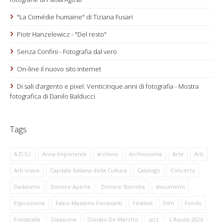
"La Comédie humaine" di Tiziana Fusari
Piotr Hanzelewicz - "Del resto"
Senza Confini - Fotografia dal vero
On-line il nuovo sito internet
Di sali d’argento e pixel. Venticinque anni di fotografia - Mostra
fotografica di Danilo Balducci
Tags
A.D.S.I.
Anna Imponente
archivio
Archivissima
Arte
Arti
Arti visive
Capitale Italiana della Cultura
Catalogo
Concerto
Dadaismo
Dimore Aperte
Dimore Storiche
documenti
Esposizione
Fabio Massimo Fioravanti
Festival
Film
Fondo
Fotografia
Giappone
Giorgio De Marchis
jazz
L'Aquila 2026