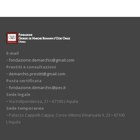
E-mail
•
fondazione.demarchis@gmail.com
Prestiti e consultazioni
•
demarchis.prestiti@gmail.com
Posta certificata
•
fondazione.demarchis@pec.it
Sede legale
• Via Indipendenza, 21 • 67100 L’Aquila
Sede temporanea
• Palazzo Cappelli Cappa, Corso Vittorio Emanuele II, 23 • 67100
L’Aquila