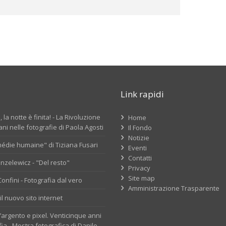
Link rapidi
 la notte è finita! - La Rivoluzione
Home
ni nelle fotografie di Paola Agosti
Il Fondo
Notizie
édie humaine" di Tiziana Fusari
Eventi
Contatti
nzelewicz - "Del resto"
Privacy
Site map
nfini - Fotografia dal vero
Amministrazione Trasparente
il nuovo sito internet
d’argento e pixel. Venticinque anni
fia - Mostra fotografica di Danilo