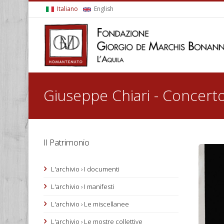
Salta al contenuto principale
Italiano
English
Tu sei qui
Giuseppe Chiari - Concert
Il Patrimonio
L'archivio › I documenti
L'archivio › I manifesti
L'archivio › Le miscellanee
L'archivio › Le mostre collettive