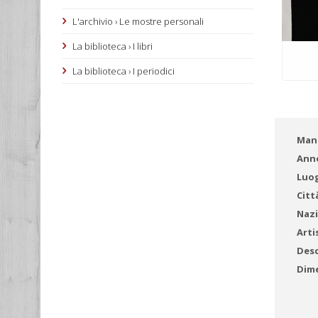
L'archivio › Le mostre personali
La biblioteca › I libri
La biblioteca › I periodici
Mani
Ann
Luog
Citt
Nazi
Arti
Desc
Dime