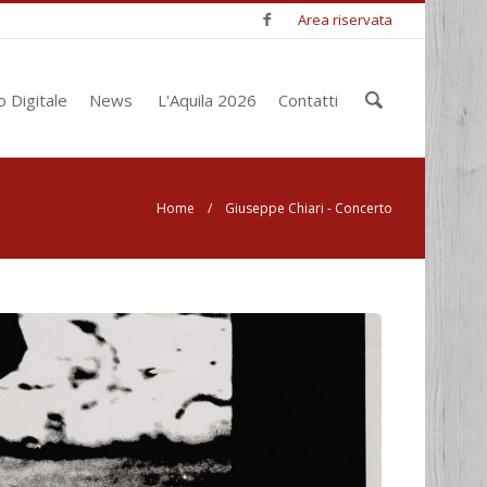
Area riservata
Inserisci
o Digitale
News
L'Aquila 2026
Contatti
le chiavi
di
ricerca
Home
/ Giuseppe Chiari - Concerto