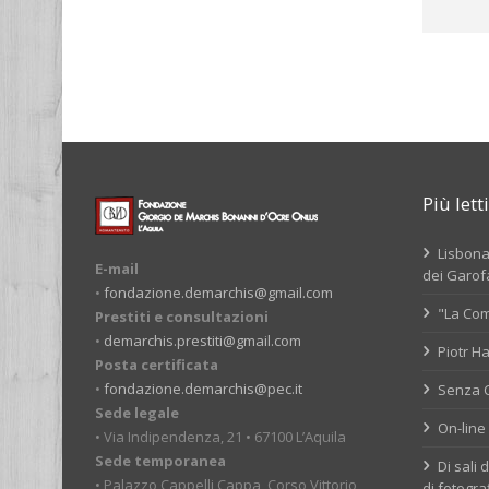
Più letti
Lisbona,
E-mail
dei Garofa
•
fondazione.demarchis@gmail.com
"La Com
Prestiti e consultazioni
•
demarchis.prestiti@gmail.com
Piotr Ha
Posta certificata
•
fondazione.demarchis@pec.it
Senza Co
Sede legale
On-line 
• Via Indipendenza, 21 • 67100 L’Aquila
Sede temporanea
Di sali 
• Palazzo Cappelli Cappa, Corso Vittorio
di fotogra