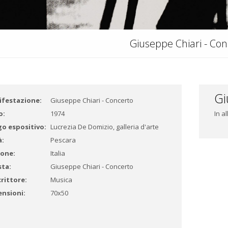
Giuseppe Chiari - Con
Gi
festazione:
Giuseppe Chiari - Concerto
o:
1974
In a
o espositivo:
Lucrezia De Domizio, galleria d'arte
à:
Pescara
one:
Italia
sta:
Giuseppe Chiari - Concerto
rittore:
Musica
nsioni:
70x50