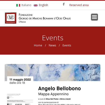
Skip to main content
Italiano
English
Reserved area
You are here
Events
Home
/
News
/ Events
Pages