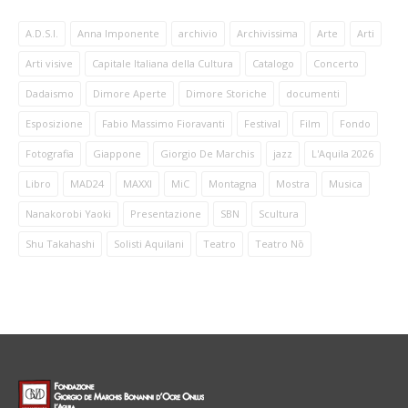
A.D.S.I.
Anna Imponente
archivio
Archivissima
Arte
Arti
Arti visive
Capitale Italiana della Cultura
Catalogo
Concerto
Dadaismo
Dimore Aperte
Dimore Storiche
documenti
Esposizione
Fabio Massimo Fioravanti
Festival
Film
Fondo
Fotografia
Giappone
Giorgio De Marchis
jazz
L'Aquila 2026
Libro
MAD24
MAXXI
MiC
Montagna
Mostra
Musica
Nanakorobi Yaoki
Presentazione
SBN
Scultura
Shu Takahashi
Solisti Aquilani
Teatro
Teatro Nō