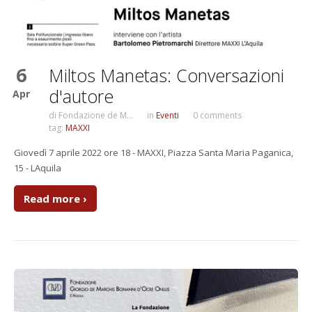
6
Miltos Manetas: Conversazioni
d'autore
Apr
di
Fondazione de M...
in
Eventi
0 comments
tag:
MAXXI
Giovedì 7 aprile 2022 ore 18 - MAXXI, Piazza Santa Maria Paganica,
15 - LAquila
Read more ›