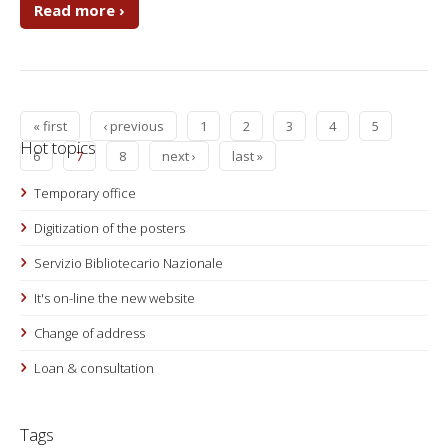
Read more ›
« first
‹ previous
1
2
3
4
5
Hot topics
6
7
8
next ›
last »
Temporary office
Digitization of the posters
Servizio Bibliotecario Nazionale
It's on-line the new website
Change of address
Loan & consultation
Tags