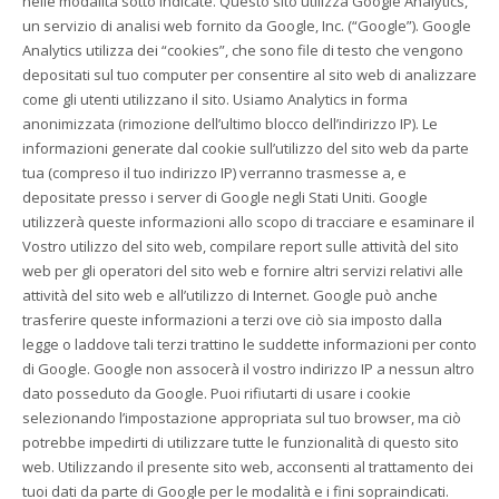
nelle modalità sotto indicate. Questo sito utilizza Google Analytics,
un servizio di analisi web fornito da Google, Inc. (“Google”). Google
Analytics utilizza dei “cookies”, che sono file di testo che vengono
depositati sul tuo computer per consentire al sito web di analizzare
come gli utenti utilizzano il sito. Usiamo Analytics in forma
anonimizzata (rimozione dell’ultimo blocco dell’indirizzo IP). Le
informazioni generate dal cookie sull’utilizzo del sito web da parte
tua (compreso il tuo indirizzo IP) verranno trasmesse a, e
depositate presso i server di Google negli Stati Uniti. Google
utilizzerà queste informazioni allo scopo di tracciare e esaminare il
Vostro utilizzo del sito web, compilare report sulle attività del sito
web per gli operatori del sito web e fornire altri servizi relativi alle
attività del sito web e all’utilizzo di Internet. Google può anche
trasferire queste informazioni a terzi ove ciò sia imposto dalla
legge o laddove tali terzi trattino le suddette informazioni per conto
di Google. Google non assocerà il vostro indirizzo IP a nessun altro
dato posseduto da Google. Puoi rifiutarti di usare i cookie
selezionando l’impostazione appropriata sul tuo browser, ma ciò
potrebbe impedirti di utilizzare tutte le funzionalità di questo sito
web. Utilizzando il presente sito web, acconsenti al trattamento dei
tuoi dati da parte di Google per le modalità e i fini sopraindicati.