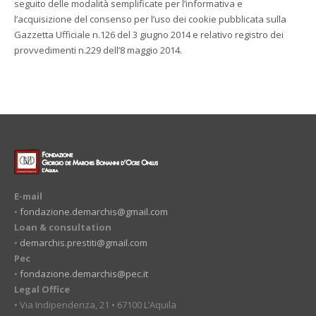
seguito delle modalità semplificate per l’informativa e
l’acquisizione del consenso per l’uso dei cookie pubblicata sulla
Gazzetta Ufficiale n.126 del 3 giugno 2014 e relativo registro dei
provvedimenti n.229 dell’8 maggio 2014.
E-mail
•
fondazione.demarchis@gmail.com
Loan & consultation
•
demarchis.prestiti@gmail.com
Pec
•
fondazione.demarchis@pec.it
Legal Office
• Via Indipendenza, 21 • 67100 L’Aquila