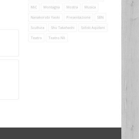
MiC
Montagna
Mostra
Musica
Nanakorobi Yaoki
Presentazione
SBN
Scultura
Shu Takahashi
Solisti Aquilani
Teatro
Teatro Nō