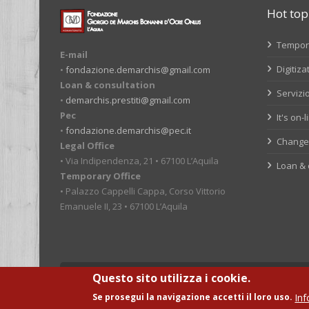
Hot top
Tempora
E-mail
Digitiza
•
fondazione.demarchis@gmail.com
Loan & consultation
Servizio
•
demarchis.prestiti@gmail.com
Pec
It's on-
•
fondazione.demarchis@pec.it
Change 
Legal Office
• Via Indipendenza, 21 • 67100 L’Aquila
Loan & 
Temporary Office
• Palazzo Cappelli Cappa, Corso Vittorio
Emanuele II, 23 • 67100 L’Aquila
© Fondazione Giorgio De Marchis Onlus
Questo sito utilizza i cookie.
Inf
Se prosegui la navigazione accetti il loro uso.