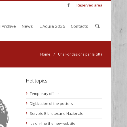
Reserved area
Enter
l Archive
News
L'Aquila 2026
Contacts
your
keywords
Home
/ Una Fondazione per la città
Hot topics
Temporary office
Digitization of the posters
Servizio Bibliotecario Nazionale
It's on-line the new website