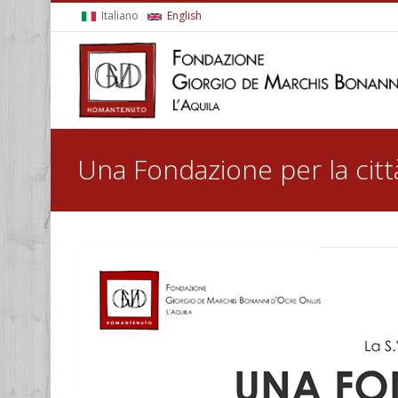
Skip to main content
Italiano
English
You are here
Una Fondazione per la citt