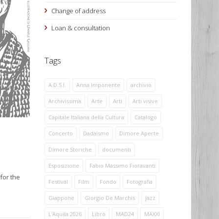
Change of address
Loan & consultation
Tags
A.D.S.I.
Anna Imponente
archivio
Archivissima
Arte
Arti
Arti visive
Capitale Italiana della Cultura
Catalogo
Concerto
Dadaismo
Dimore Aperte
Dimore Storiche
documenti
Esposizione
Fabio Massimo Fioravanti
for the
Festival
Film
Fondo
Fotografia
Giappone
Giorgio De Marchis
jazz
L'Aquila 2026
Libro
MAD24
MAXXI