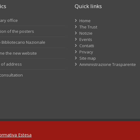
ics
Quick links
ry office
Home
The Trust
tion of the posters
Notizie
Events
 Bibliotecario Nazionale
Contatti
Privacy
line the new website
Site map
of address
Amministrazione Trasparente
consultation
ormativa Estesa