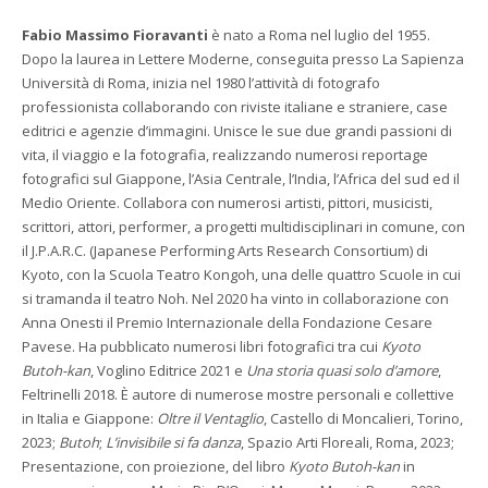
Fabio Massimo Fioravanti
è nato a Roma nel luglio del 1955.
Dopo la laurea in Lettere Moderne, conseguita presso La Sapienza
Università di Roma, inizia nel 1980 l’attività di fotografo
professionista collaborando con riviste italiane e straniere, case
editrici e agenzie d’immagini. Unisce le sue due grandi passioni di
vita, il viaggio e la fotografia, realizzando numerosi reportage
fotografici sul Giappone, l’Asia Centrale, l’India, l’Africa del sud ed il
Medio Oriente. Collabora con numerosi artisti, pittori, musicisti,
scrittori, attori, performer, a progetti multidisciplinari in comune, con
il J.P.A.R.C. (Japanese Performing Arts Research Consortium) di
Kyoto, con la Scuola Teatro Kongoh, una delle quattro Scuole in cui
si tramanda il teatro Noh. Nel 2020 ha vinto in collaborazione con
Anna Onesti il Premio Internazionale della Fondazione Cesare
Pavese. Ha pubblicato numerosi libri fotografici tra cui
Kyoto
Butoh-kan
, Voglino Editrice 2021 e
Una storia quasi solo d’amore
,
Feltrinelli 2018. È autore di numerose mostre personali e collettive
in Italia e Giappone:
Oltre il Ventaglio
, Castello di Moncalieri, Torino,
2023;
Butoh
;
L’invisibile si fa danza
, Spazio Arti Floreali, Roma, 2023;
Presentazione, con proiezione, del libro
Kyoto Butoh-kan
in