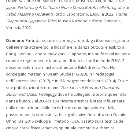
conversazione con Maria Pia D’Orazi, Museo Maxxi, Roma, 2022;
Japan Performing Arts: Teatro Noh e Danza Butoh nelle fotografie di
Fabio Massimo Fioravanti
, Radici Laboratorio, L’Aquila 2022;
Trame
Giapponesi / Japanese Tales
, Museo Nazionale d’Arte Orientale,
Venezia 2022.
Damiano Fina
, danzatore e coreografo, indaga il senso originario
dell’eternità attraverso la filosofia e la danza butō. Si è esibito a
Parigi, Berlino, Londra, New York, Giappone, in vari festival italiani e
conduce regolarmente laboratori di danza con il metodo FÜYA. È
docente esterno al master sul metodo IGEA di Erica Poli. Ha
conseguito master in “Death Studies” (2023), in “Pedagogia
dell’Espressione” (2017), e in “Management delle Arti” (2014). Tra le
sue pubblicazioni ricordiamo
The dance of Eros and Thanatos:
Butoh and Queer Pedagogy
dove ha collegato la teoria queer alla
danza butoh. Dal 2004 la sua ricerca artistica è stata influenzata
dalla meditazione, dalle tecniche di contemplazione e dalla
passione per la storia dell’arte; significativo l’incontro con Yoshito
Ohno. Dal 2015 sviluppa il metodo FÜYA, basato sulla tecnica dei
cinque corpi: fisico, emotivo, spirituale, remoto e alchemico.