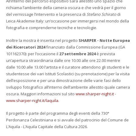
All’interno del percorso espositivo sarà allestito uno spazio che
richiama l‘ambiente della camera oscura e che vedrà per il giorno
del vernissage l’intervento e la presenza di
Stefano Schirato
di
Leica Akademie Italy: un’occasione per immergersi nel mondo della
fotografia e comprenderne tecniche e tecnologie.
Inoltre la mostra è inserita nel progetto
SHARPER - Notte Europea
dei Ricercatori 2024
finanziato dalla Commissione Europea (GA
101162370): per l’occasione il
27 settembre 2024
è prevista
un’apertura straordinaria dalle ore 10.00 alle ore 22.00 mentre
dalle 10.00 alle 13.00 l’artista e il curatore attendono gli studenti e le
studentesse dei vari Istituti Scolastici (su prenotazione) per la visita
dell’esposizione e per una dimostrazione delle varie fasi dello
sviluppo fotografico all’interno dell’ambiente allestito quale camera
oscura. Maggiori informazioni sul sito
www.sharper-night.it
-
www.sharper-night.it/laquila
.
Il progetto è parte del programma degli eventi della 730°
Perdonanza Celestiniana e si avvale del patrocinio del Comune de
L’Aquila - L’Aquila Capitale della Cultura 2026.