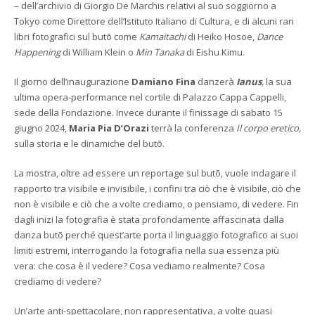
– dell’archivio di Giorgio De Marchis relativi al suo soggiorno a
Tokyo come Direttore dell’Istituto Italiano di Cultura, e di alcuni rari
libri fotografici sul butō come
Kamaitachi
di Heiko Hosoe,
Dance
Happening
di William Klein o
Min Tanaka
di Eishu Kimu.
Il giorno dell’inaugurazione
Damiano Fina
danzerà
Ianus
,
la sua
ultima opera-performance nel cortile di Palazzo Cappa Cappelli,
sede della Fondazione. Invece durante il finissage di sabato 15
giugno 2024,
Maria Pia D’Orazi
terrà la conferenza
Il corpo eretico,
sulla storia e le dinamiche del butō.
La mostra, oltre ad essere un reportage sul butō, vuole indagare il
rapporto tra visibile e invisibile, i confini tra ciò che è visibile, ciò che
non è visibile e ciò che a volte crediamo, o pensiamo, di vedere. Fin
dagli inizi la fotografia è stata profondamente affascinata dalla
danza butō perché quest’arte porta il linguaggio fotografico ai suoi
limiti estremi, interrogando la fotografia nella sua essenza più
vera: che cosa è il vedere? Cosa vediamo realmente? Cosa
crediamo di vedere?
Un’arte anti-spettacolare, non rappresentativa, a volte quasi