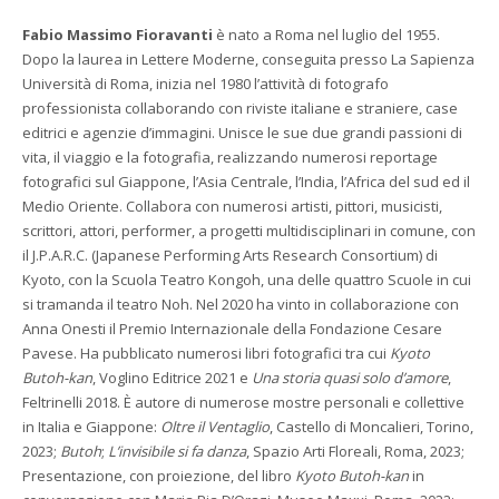
Fabio Massimo Fioravanti
è nato a Roma nel luglio del 1955.
Dopo la laurea in Lettere Moderne, conseguita presso La Sapienza
Università di Roma, inizia nel 1980 l’attività di fotografo
professionista collaborando con riviste italiane e straniere, case
editrici e agenzie d’immagini. Unisce le sue due grandi passioni di
vita, il viaggio e la fotografia, realizzando numerosi reportage
fotografici sul Giappone, l’Asia Centrale, l’India, l’Africa del sud ed il
Medio Oriente. Collabora con numerosi artisti, pittori, musicisti,
scrittori, attori, performer, a progetti multidisciplinari in comune, con
il J.P.A.R.C. (Japanese Performing Arts Research Consortium) di
Kyoto, con la Scuola Teatro Kongoh, una delle quattro Scuole in cui
si tramanda il teatro Noh. Nel 2020 ha vinto in collaborazione con
Anna Onesti il Premio Internazionale della Fondazione Cesare
Pavese. Ha pubblicato numerosi libri fotografici tra cui
Kyoto
Butoh-kan
, Voglino Editrice 2021 e
Una storia quasi solo d’amore
,
Feltrinelli 2018. È autore di numerose mostre personali e collettive
in Italia e Giappone:
Oltre il Ventaglio
, Castello di Moncalieri, Torino,
2023;
Butoh
;
L’invisibile si fa danza
, Spazio Arti Floreali, Roma, 2023;
Presentazione, con proiezione, del libro
Kyoto Butoh-kan
in