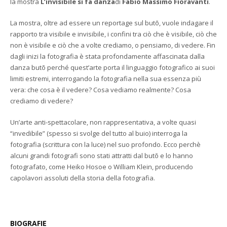
la mostra
L’invisibile si fa danza
di
Fabio Massimo Fioravanti
.
La mostra, oltre ad essere un reportage sul butō, vuole indagare il
rapporto tra visibile e invisibile, i confini tra ciò che è visibile, ciò che
non è visibile e ciò che a volte crediamo, o pensiamo, di vedere. Fin
dagli inizi la fotografia è stata profondamente affascinata dalla
danza butō perché quest’arte porta il linguaggio fotografico ai suoi
limiti estremi, interrogando la fotografia nella sua essenza più
vera: che cosa è il vedere? Cosa vediamo realmente? Cosa
crediamo di vedere?
Un’arte anti-spettacolare, non rappresentativa, a volte quasi
“invedibile” (spesso si svolge del tutto al buio) interroga la
fotografia (scrittura con la luce) nel suo profondo. Ecco perchè
alcuni grandi fotografi sono stati attratti dal butō e lo hanno
fotografato, come Heiko Hosoe o William Klein, producendo
capolavori assoluti della storia della fotografia.
BIOGRAFIE