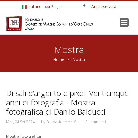
Salta al contenuto principale
Italiano
English
Area riservata
Tu sei qui
Mostra
Home
/ Mostra
Di sali d’argento e pixel. Venticinque
Pagine
anni di fotografia - Mostra
fotografica di Danilo Balducci
Mer, 04 Set 2024
by
Fondazione de M...
0 commenti
Mostra fotografica