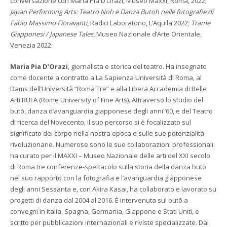
conversazione con Maria Pia D’Orazi, Museo Maxxi, Roma, 2022;
Japan Performing Arts: Teatro Noh e Danza Butoh nelle fotografie di
Fabio Massimo Fioravanti
, Radici Laboratorio, L’Aquila 2022;
Trame
Giapponesi / Japanese Tales
, Museo Nazionale d’Arte Orientale,
Venezia 2022.
Maria Pia D’Orazi
, giornalista e storica del teatro. Ha insegnato
come docente a contratto a La Sapienza Università di Roma, al
Dams dell’Università “Roma Tre” e alla Libera Accademia di Belle
Arti RUFA (Rome University of Fine Arts). Attraverso lo studio del
butō, danza d’avanguardia giapponese degli anni ’60, e del Teatro
di ricerca del Novecento, il suo percorso si è focalizzato sul
significato del corpo nella nostra epoca e sulle sue potenzialità
rivoluzionarie. Numerose sono le sue collaborazioni professionali:
ha curato per il MAXXI – Museo Nazionale delle arti del XXI secolo
di Roma tre conferenze-spettacolo sulla storia della danza butō
nel suo rapporto con la fotografia e l’avanguardia giapponese
degli anni Sessanta e, con Akira Kasai, ha collaborato e lavorato su
progetti di danza dal 2004 al 2016. È intervenuta sul butō a
convegni in Italia, Spagna, Germania, Giappone e Stati Uniti, e
scritto per pubblicazioni internazionali e riviste specializzate. Dal