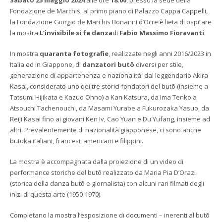
Fondazione de Marchis, al primo piano di Palazzo Cappa Cappelli,
la Fondazione Giorgio de Marchis Bonanni d’Ocre è lieta di ospitare
la mostra
L’invisibile si fa danza
di
Fabio Massimo Fioravanti
.
In mostra
quaranta fotografie
, realizzate negli anni 2016/2023 in
Italia ed in Giappone, di
danzatori butō
diversi per stile,
generazione di appartenenza e nazionalità: dal leggendario Akira
Kasai, considerato uno dei tre storici fondatori del butō (insieme a
Tatsumi Hijikata e Kazuo Ohno) a Kan Katsura, da Ima Tenko a
Atsouchi Tachenouchi, da Masami Yurabe a Fukurozaka Yasuo, da
Reiji Kasai fino ai giovani Ken Iv, Cao Yuan e Du Yufang, insieme ad
altri. Prevalentemente di nazionalità giapponese, ci sono anche
butoka italiani, francesi, americani e filippini.
La mostra è accompagnata dalla proiezione di un video di
performance storiche del butō realizzato da Maria Pia D’Orazi
(storica della danza butō e giornalista) con alcuni rari filmati degli
inizi di questa arte (1950-1970).
Completano la mostra l’esposizione di documenti – inerenti al butō