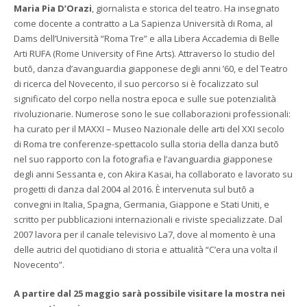
Maria Pia D’Orazi
, giornalista e storica del teatro. Ha insegnato
come docente a contratto a La Sapienza Università di Roma, al
Dams dell’Università “Roma Tre” e alla Libera Accademia di Belle
Arti RUFA (Rome University of Fine Arts). Attraverso lo studio del
butō, danza d’avanguardia giapponese degli anni ’60, e del Teatro
di ricerca del Novecento, il suo percorso si è focalizzato sul
significato del corpo nella nostra epoca e sulle sue potenzialità
rivoluzionarie. Numerose sono le sue collaborazioni professionali:
ha curato per il MAXXI – Museo Nazionale delle arti del XXI secolo
di Roma tre conferenze-spettacolo sulla storia della danza butō
nel suo rapporto con la fotografia e l’avanguardia giapponese
degli anni Sessanta e, con Akira Kasai, ha collaborato e lavorato su
progetti di danza dal 2004 al 2016. È intervenuta sul butō a
convegni in Italia, Spagna, Germania, Giappone e Stati Uniti, e
scritto per pubblicazioni internazionali e riviste specializzate. Dal
2007 lavora per il canale televisivo La7, dove al momento è una
delle autrici del quotidiano di storia e attualità “C’era una volta il
Novecento”.
A partire dal 25 maggio sarà possibile visitare la mostra nei