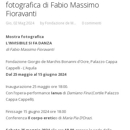
fotografica di Fabio Massimo
Fioravanti
Gio, 02 Mag 2024
by
Fondazione de M...
0 commenti
Mostra fotografica
L'INVISIBILE SI FA DANZA
di Fabio Massimo Fioravanti
Fondazione Giorgio de Marchis Bonanni d'Ocre, Palazzo Cappa
Cappelli - L'Aquila
Dal 25 maggio al 15 giugno 2024
Inaugurazione 25 maggio ore 18:00.
Con l’opera-performance
Ianus
di
Damiano Fina
(Cortile Palazzo
Cappa Cappelli).
Finissage 15 giugno 2024 ore 18.00
Conferenza
Il corpo eretic
o di
Maria Pia D’Orazi.
Sabato 25 maggio 2024
alle ore
18.00
, presso la sede della