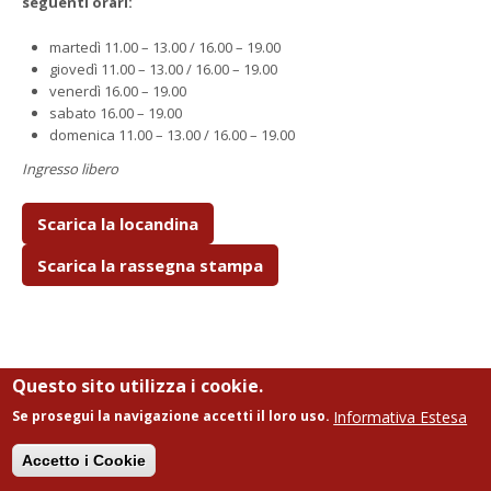
seguenti orari:
martedì 11.00 – 13.00 / 16.00 – 19.00
giovedì 11.00 – 13.00 / 16.00 – 19.00
venerdì 16.00 – 19.00
sabato 16.00 – 19.00
domenica 11.00 – 13.00 / 16.00 – 19.00
Ingresso libero
Scarica la locandina
Scarica la rassegna stampa
Questo sito utilizza i cookie.
Leggi tutto
su L'Invisibile si fa Danza - mostra fotografica di Fabio
Massimo Fioravanti
Informativa Estesa
Se prosegui la navigazione accetti il loro uso.
"La Comédie humaine" di Tiziana
Fusari
Accetto i Cookie