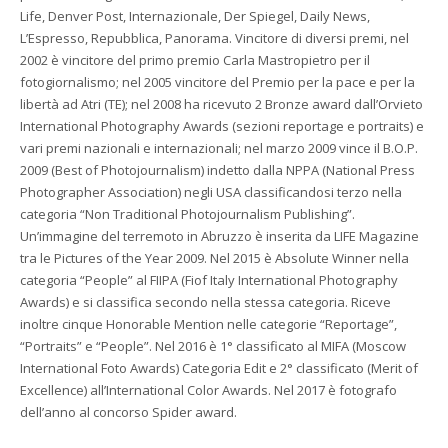
Life, Denver Post, Internazionale, Der Spiegel, Daily News,
L’Espresso, Repubblica, Panorama. Vincitore di diversi premi, nel
2002 è vincitore del primo premio Carla Mastropietro per il
fotogiornalismo; nel 2005 vincitore del Premio per la pace e per la
libertà ad Atri (TE); nel 2008 ha ricevuto 2 Bronze award dall’Orvieto
International Photography Awards (sezioni reportage e portraits) e
vari premi nazionali e internazionali; nel marzo 2009 vince il B.O.P.
2009 (Best of Photojournalism) indetto dalla NPPA (National Press
Photographer Association) negli USA classificandosi terzo nella
categoria “Non Traditional Photojournalism Publishing”.
Un’immagine del terremoto in Abruzzo è inserita da LIFE Magazine
tra le Pictures of the Year 2009. Nel 2015 è Absolute Winner nella
categoria “People” al FIIPA (Fiof Italy International Photography
Awards) e si classifica secondo nella stessa categoria. Riceve
inoltre cinque Honorable Mention nelle categorie “Reportage”,
“Portraits” e “People”. Nel 2016 è 1° classificato al MIFA (Moscow
International Foto Awards) Categoria Edit e 2° classificato (Merit of
Excellence) all’International Color Awards. Nel 2017 è fotografo
dell’anno al concorso Spider award.