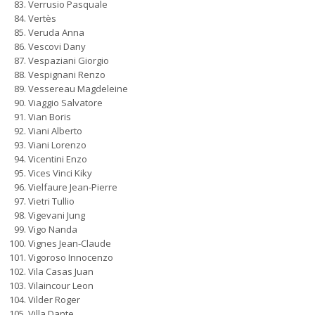
Verrusio Pasquale
Vertès
Veruda Anna
Vescovi Dany
Vespaziani Giorgio
Vespignani Renzo
Vessereau Magdeleine
Viaggio Salvatore
Vian Boris
Viani Alberto
Viani Lorenzo
Vicentini Enzo
Vices Vinci Kiky
Vielfaure Jean-Pierre
Vietri Tullio
Vigevani Jung
Vigo Nanda
Vignes Jean-Claude
Vigoroso Innocenzo
Vila Casas Juan
Vilaincour Leon
Vilder Roger
Villa Dante