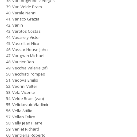
Vantongerloo Georges
Van Velde Bram
Varale Nanni
Varisco Grazia
Varlin
Varotos Costas
Vasarely Victor
Vascellari Nico
Vassar House John
Vaughan Michael
Vautier Ben
Vecchia Valeria (sf)
Vecchiati Pompeo
Vedova Emilio
Vedrini Valter
Vela Vicente
Velde Bram (van)
Velickovuic Vladimir
Vella Attilio
Vellan Felice
Velly Jean Pierre
Venlet Richard
Ventrena Roberto