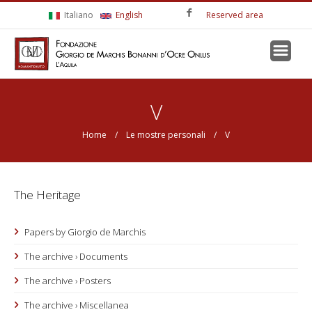
Skip to main content
Italiano
English
Reserved area
You are here
V
Home
/
Le mostre personali
/ V
The Heritage
Papers by Giorgio de Marchis
The archive › Documents
The archive › Posters
The archive › Miscellanea